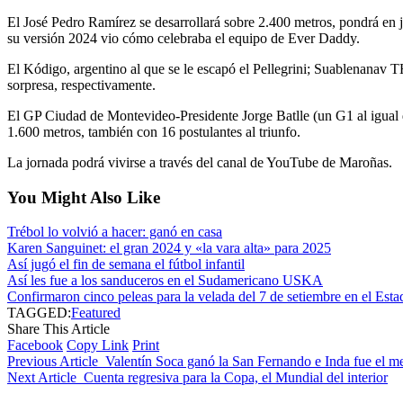
El José Pedro Ramírez se desarrollará sobre 2.400 metros, pondrá en 
su versión 2024 vio cómo celebraba el equipo de Ever Daddy.
El Kódigo, argentino al que se le escapó el Pellegrini; Suablenanav
sorpresa, respectivamente.
El GP Ciudad de Montevideo-Presidente Jorge Batlle (un G1 al igual qu
1.600 metros, también con 16 postulantes al triunfo.
La jornada podrá vivirse a través del canal de YouTube de Maroñas.
You Might Also Like
Trébol lo volvió a hacer: ganó en casa
Karen Sanguinet: el gran 2024 y «la vara alta» para 2025
Así jugó el fin de semana el fútbol infantil
Así les fue a los sanduceros en el Sudamericano USKA
Confirmaron cinco peleas para la velada del 7 de setiembre en el Est
TAGGED:
Featured
Share This Article
Facebook
Copy Link
Print
Previous Article
Valentín Soca ganó la San Fernando e Inda fue el m
Next Article
Cuenta regresiva para la Copa, el Mundial del interior