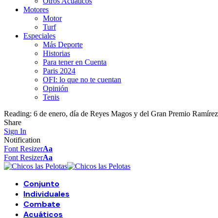
Otros Acuáticos
Motores
Motor
Turf
Especiales
Más Deporte
Historias
Para tener en Cuenta
Paris 2024
OFI: lo que no te cuentan
Opinión
Tenis
Reading:
6 de enero, día de Reyes Magos y del Gran Premio Ramírez
Share
Sign In
Notification
Font Resizer
Aa
Font Resizer
Aa
Conjunto
Individuales
Combate
Acuáticos