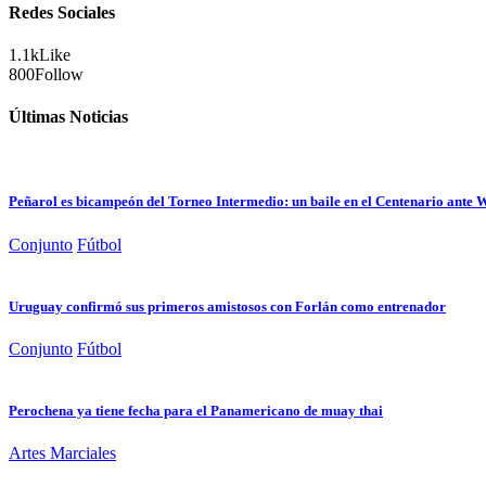
Redes Sociales
1.1k
Like
800
Follow
Últimas Noticias
Peñarol es bicampeón del Torneo Intermedio: un baile en el Centenario ante
Conjunto
Fútbol
Uruguay confirmó sus primeros amistosos con Forlán como entrenador
Conjunto
Fútbol
Perochena ya tiene fecha para el Panamericano de muay thai
Artes Marciales