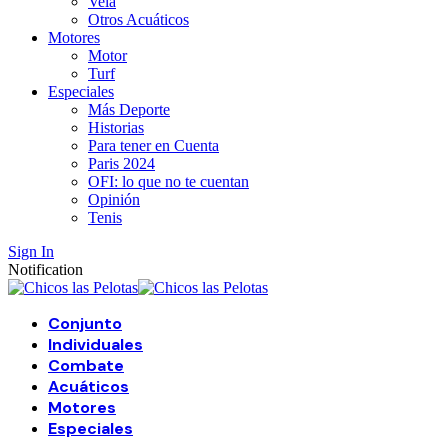
Vela
Otros Acuáticos
Motores
Motor
Turf
Especiales
Más Deporte
Historias
Para tener en Cuenta
Paris 2024
OFI: lo que no te cuentan
Opinión
Tenis
Sign In
Notification
Conjunto
Individuales
Combate
Acuáticos
Motores
Especiales