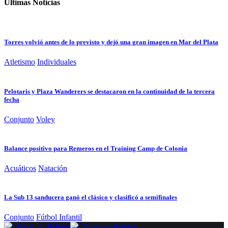
Últimas Noticias
Torres volvió antes de lo previsto y dejó una gran imagen en Mar del Plata
Atletismo
Individuales
Pelotaris y Plaza Wanderers se destacaron en la continuidad de la tercera
fecha
Conjunto
Voley
Balance positivo para Remeros en el Training Camp de Colonia
Acuáticos
Natación
La Sub 13 sanducera ganó el clásico y clasificó a semifinales
Conjunto
Fútbol Infantil