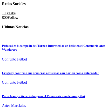
Redes Sociales
1.1k
Like
800
Follow
Últimas Noticias
Peñarol es bicampeón del Torneo Intermedio: un baile en el Centenario ante
Wanderers
Conjunto
Fútbol
Uruguay confirmó sus primeros amistosos con Forlán como entrenador
Conjunto
Fútbol
Perochena ya tiene fecha para el Panamericano de muay thai
Artes Marciales