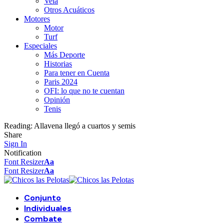
Vela
Otros Acuáticos
Motores
Motor
Turf
Especiales
Más Deporte
Historias
Para tener en Cuenta
Paris 2024
OFI: lo que no te cuentan
Opinión
Tenis
Reading:
Allavena llegó a cuartos y semis
Share
Sign In
Notification
Font Resizer
Aa
Font Resizer
Aa
Conjunto
Individuales
Combate