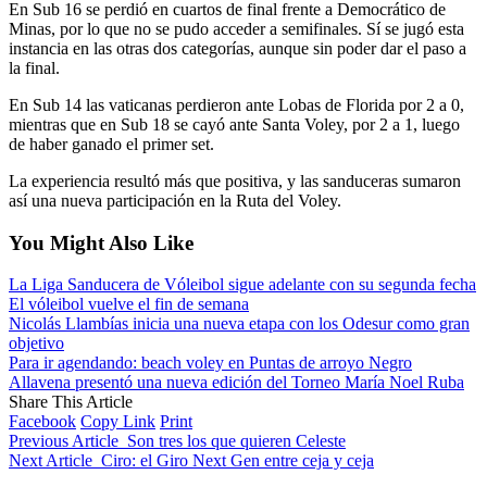
En Sub 16 se perdió en cuartos de final frente a Democrático de
Minas, por lo que no se pudo acceder a semifinales. Sí se jugó esta
instancia en las otras dos categorías, aunque sin poder dar el paso a
la final.
En Sub 14 las vaticanas perdieron ante Lobas de Florida por 2 a 0,
mientras que en Sub 18 se cayó ante Santa Voley, por 2 a 1, luego
de haber ganado el primer set.
La experiencia resultó más que positiva, y las sanduceras sumaron
así una nueva participación en la Ruta del Voley.
You Might Also Like
La Liga Sanducera de Vóleibol sigue adelante con su segunda fecha
El vóleibol vuelve el fin de semana
Nicolás Llambías inicia una nueva etapa con los Odesur como gran
objetivo
Para ir agendando: beach voley en Puntas de arroyo Negro
Allavena presentó una nueva edición del Torneo María Noel Ruba
Share This Article
Facebook
Copy Link
Print
Previous Article
Son tres los que quieren Celeste
Next Article
Ciro: el Giro Next Gen entre ceja y ceja