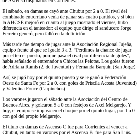
de Ascenso disputados en Corrientes.
El sábado, en damas se cayó ante Chubut por 2 a 0. El rival del
combinado entrerriano venía de ganar sus cuatro partidos, y si bien
la AHCSE mejoró en cuanto al juego mostrado el viernes, hubo
diferencia en el tanteador: el equipo que dirige el sanducero Jorge
Ferreira generó, pero falló en la definición.
Más tarde fue tiempo de jugar ante la Asociación Regional Jujeña,
equipo frente al que se igualó 3 a 3. “Perdimos la chance de jugar
por el tercer puesto, porque pasa el rival por diferencia de goles”,
había señalado el entrenador a Chicos las Pelotas. Los goles fueron
de Adriana Ramis (2, de Juventud) y Fernanda Barquin (San Jorge).
Así, se jugó hoy por el quinto puesto y se le ganó a Federación
Oeste de Santa Fe por 2 a 0, con goles de Priscila Acosta (Juventud)
y Valentina Fouce (Carpinchos)
Los varones jugaron el sábado ante la Asociación del Centro de
Buenos Aires, y golearon 5 a 0 con festejos de Axel Melgarejo. Y
hoy, el equipo se impuso en el choque por el quinto lugar, por 1 a 0
con gol del propio Melgarejo.
El título en damas de Ascenso C fue para Corrientes al vencer a
Chubut, en tanto en varones por el Ascenso B fue para San Luis.