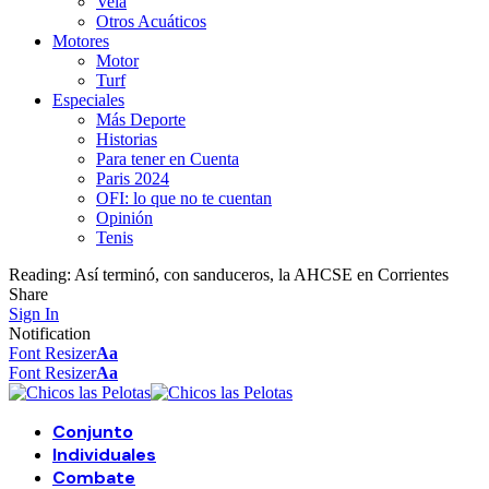
Vela
Otros Acuáticos
Motores
Motor
Turf
Especiales
Más Deporte
Historias
Para tener en Cuenta
Paris 2024
OFI: lo que no te cuentan
Opinión
Tenis
Reading:
Así terminó, con sanduceros, la AHCSE en Corrientes
Share
Sign In
Notification
Font Resizer
Aa
Font Resizer
Aa
Conjunto
Individuales
Combate