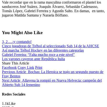
Vale recordar que en la rama masculina conformaron el plantel los
sanduceros José Suárez, Joaquín Álvarez, Sebastián Cadenasso,
Tomás López, Gabriel Ferreira y Agustín Salto. En damas, en tanto,
jugaron Matilda Santana y Naraela Bóffano.
You Might Also Like
3, 2….¡y contando!
Cinco jugadoras de Trébol al seleccionado Sub 14 de la AHCSE
Así marcha Trébol Hockey en las diferentes categorías
Gabriel Ferreira: “Falta mucho roce a este nivel”
Los varones cayeron ante República Italia
Share This Article
Facebook
Copy Link
Print
Previous Article
Bochas: La Heroica se trajo un segundo puesto de
Fray Bentos
Next Article
Allavena la rompió en Nueva Helvecia: campeón del
Abierto Sub 14 femenino
Redes Sociales
1.1k
Like