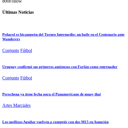
800
Follow
Últimas Noticias
Peñarol es bicampeón del Torneo Intermedio: un baile en el Centenario ante
Wanderers
Conjunto
Fútbol
Uruguay confirmó sus primeros amistosos con Forlán como entrenador
Conjunto
Fútbol
Perochena ya tiene fecha para el Panamericano de muay thai
Artes Marciales
Los mellizos Aguilar vuelven a competir con dos M15 en Asunción