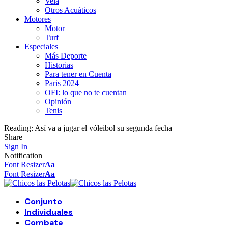
Vela
Otros Acuáticos
Motores
Motor
Turf
Especiales
Más Deporte
Historias
Para tener en Cuenta
Paris 2024
OFI: lo que no te cuentan
Opinión
Tenis
Reading:
Así va a jugar el vóleibol su segunda fecha
Share
Sign In
Notification
Font Resizer
Aa
Font Resizer
Aa
Conjunto
Individuales
Combate