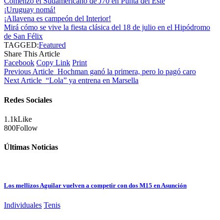
Comenzó el Sudamericano de J70 en Punta del Este
¡Uruguay nomá!
¡Allavena es campeón del Interior!
Mirá cómo se vive la fiesta clásica del 18 de julio en el Hipódromo
de San Félix
TAGGED:
Featured
Share This Article
Facebook
Copy Link
Print
Previous Article
Hochman ganó la primera, pero lo pagó caro
Next Article
“Lola” ya entrena en Marsella
Redes Sociales
1.1k
Like
800
Follow
Últimas Noticias
Los mellizos Aguilar vuelven a competir con dos M15 en Asunción
Individuales
Tenis