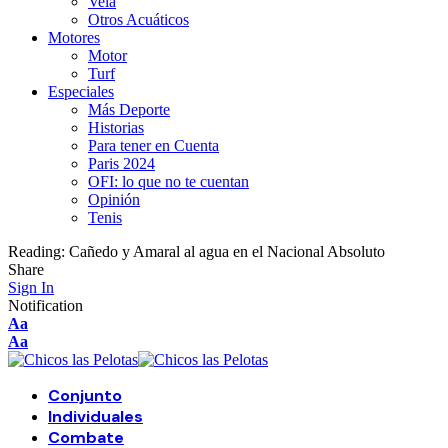
Vela
Otros Acuáticos
Motores
Motor
Turf
Especiales
Más Deporte
Historias
Para tener en Cuenta
Paris 2024
OFI: lo que no te cuentan
Opinión
Tenis
Reading:
Cañedo y Amaral al agua en el Nacional Absoluto
Share
Sign In
Notification
Aa
Aa
Conjunto
Individuales
Combate