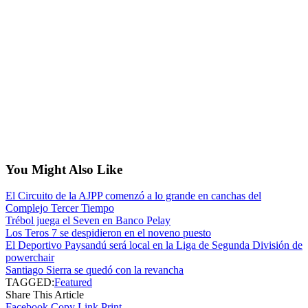
En el caso de Amaral, mañana competirá en los 1.500 metros
libre; el sábado a la mañana se tirará a la piscina del Campus a
nadar los 800 metros libre y los 200 metros libre, para a la tarde
competir en los 100 metros libre, y el domingo cerrar su
participación con la prueba de los 400 metros libre.
Ambos deportistas apuestan a poder bajar sus tiempos y pelear
por alguna medalla, y sumar puntos para Olimpia en búsqueda de
ese título nacional que también quiere Biguá.
You Might Also Like
El Circuito de la AJPP comenzó a lo grande en canchas del
Complejo Tercer Tiempo
Trébol juega el Seven en Banco Pelay
Los Teros 7 se despidieron en el noveno puesto
El Deportivo Paysandú será local en la Liga de Segunda División de
powerchair
Santiago Sierra se quedó con la revancha
TAGGED:
Featured
Share This Article
Facebook
Copy Link
Print