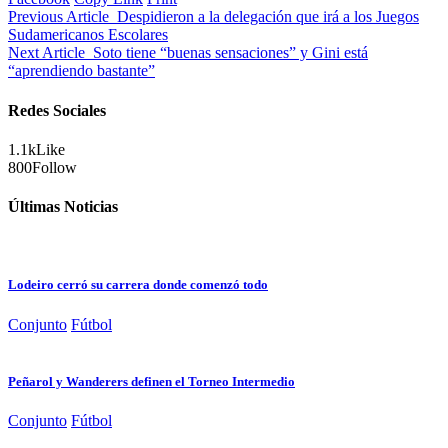
Previous Article
Despidieron a la delegación que irá a los Juegos
Sudamericanos Escolares
Next Article
Soto tiene “buenas sensaciones” y Gini está
“aprendiendo bastante”
Redes Sociales
1.1k
Like
800
Follow
Últimas Noticias
Lodeiro cerró su carrera donde comenzó todo
Conjunto
Fútbol
Peñarol y Wanderers definen el Torneo Intermedio
Conjunto
Fútbol