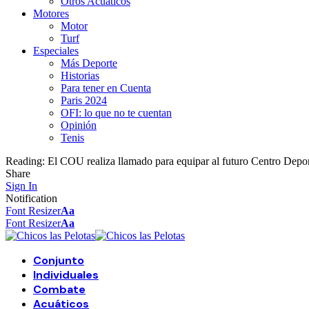
Otros Acuáticos
Motores
Motor
Turf
Especiales
Más Deporte
Historias
Para tener en Cuenta
Paris 2024
OFI: lo que no te cuentan
Opinión
Tenis
Reading:
El COU realiza llamado para equipar al futuro Centro Depo
Share
Sign In
Notification
Font Resizer
Aa
Font Resizer
Aa
Conjunto
Individuales
Combate
Acuáticos