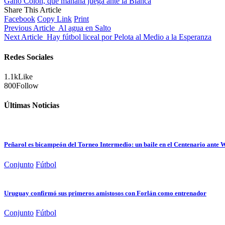
Ganó Colón, que mañana juega ante la Blanca
Share This Article
Facebook
Copy Link
Print
Previous Article
Al agua en Salto
Next Article
Hay fútbol liceal por Pelota al Medio a la Esperanza
Redes Sociales
1.1k
Like
800
Follow
Últimas Noticias
Peñarol es bicampeón del Torneo Intermedio: un baile en el Centenario ante
Conjunto
Fútbol
Uruguay confirmó sus primeros amistosos con Forlán como entrenador
Conjunto
Fútbol