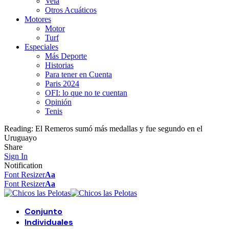
Vela
Otros Acuáticos
Motores
Motor
Turf
Especiales
Más Deporte
Historias
Para tener en Cuenta
Paris 2024
OFI: lo que no te cuentan
Opinión
Tenis
Reading:
El Remeros sumó más medallas y fue segundo en el
Uruguayo
Share
Sign In
Notification
Font Resizer
Aa
Font Resizer
Aa
Conjunto
Individuales