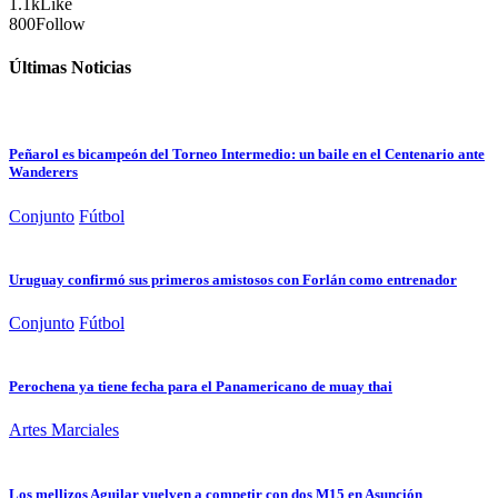
1.1k
Like
800
Follow
Últimas Noticias
Peñarol es bicampeón del Torneo Intermedio: un baile en el Centenario ante
Wanderers
Conjunto
Fútbol
Uruguay confirmó sus primeros amistosos con Forlán como entrenador
Conjunto
Fútbol
Perochena ya tiene fecha para el Panamericano de muay thai
Artes Marciales
Los mellizos Aguilar vuelven a competir con dos M15 en Asunción