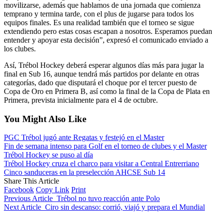
movilizarse, además que hablamos de una jornada que comienza
temprano y termina tarde, con el plus de jugarse para todos los
equipos finales. Es una realidad también que el torneo se sigue
extendiendo pero estas cosas escapan a nosotros. Esperamos puedan
entender y apoyar esta decisión”, expresó el comunicado enviado a
los clubes.
Así, Trébol Hockey deberá esperar algunos días más para jugar la
final en Sub 16, aunque tendrá más partidos por delante en otras
categorías, dado que disputará el choque por el tercer puesto de
Copa de Oro en Primera B, así como la final de la Copa de Plata en
Primera, prevista inicialmente para el 4 de octubre.
You Might Also Like
PGC Trébol jugó ante Regatas y festejó en el Master
Fin de semana intenso para Golf en el torneo de clubes y el Master
Trébol Hockey se puso al día
Trébol Hockey cruza el charco para visitar a Central Entrerriano
Cinco sanduceras en la preselección AHCSE Sub 14
Share This Article
Facebook
Copy Link
Print
Previous Article
Trébol no tuvo reacción ante Polo
Next Article
Ciro sin descanso: corrió, viajó y prepara el Mundial