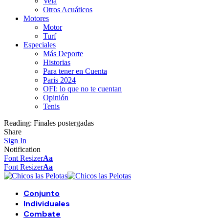
Vela
Otros Acuáticos
Motores
Motor
Turf
Especiales
Más Deporte
Historias
Para tener en Cuenta
Paris 2024
OFI: lo que no te cuentan
Opinión
Tenis
Reading:
Finales postergadas
Share
Sign In
Notification
Font Resizer
Aa
Font Resizer
Aa
Conjunto
Individuales
Combate