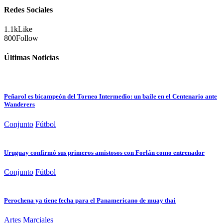
Redes Sociales
1.1k
Like
800
Follow
Últimas Noticias
Peñarol es bicampeón del Torneo Intermedio: un baile en el Centenario ante
Wanderers
Conjunto
Fútbol
Uruguay confirmó sus primeros amistosos con Forlán como entrenador
Conjunto
Fútbol
Perochena ya tiene fecha para el Panamericano de muay thai
Artes Marciales