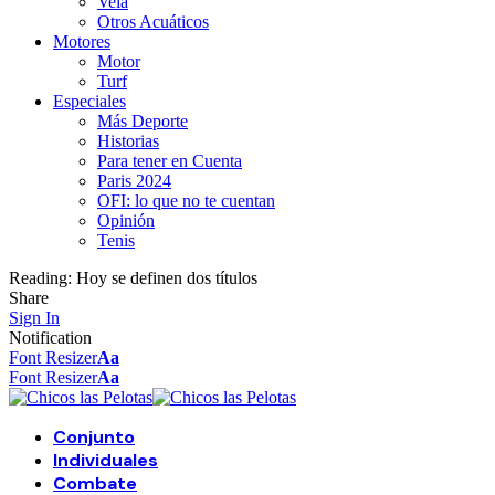
Vela
Otros Acuáticos
Motores
Motor
Turf
Especiales
Más Deporte
Historias
Para tener en Cuenta
Paris 2024
OFI: lo que no te cuentan
Opinión
Tenis
Reading:
Hoy se definen dos títulos
Share
Sign In
Notification
Font Resizer
Aa
Font Resizer
Aa
Conjunto
Individuales
Combate