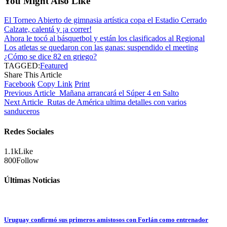
You Might Also Like
El Torneo Abierto de gimnasia artística copa el Estadio Cerrado
Calzate, calentá y ¡a correr!
Ahora le tocó al básquetbol y están los clasificados al Regional
Los atletas se quedaron con las ganas: suspendido el meeting
¿Cómo se dice 82 en griego?
TAGGED:
Featured
Share This Article
Facebook
Copy Link
Print
Previous Article
Mañana arrancará el Súper 4 en Salto
Next Article
Rutas de América ultima detalles con varios
sanduceros
Redes Sociales
1.1k
Like
800
Follow
Últimas Noticias
Uruguay confirmó sus primeros amistosos con Forlán como entrenador