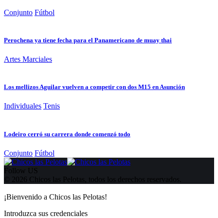
Conjunto
Fútbol
Perochena ya tiene fecha para el Panamericano de muay thai
Artes Marciales
Los mellizos Aguilar vuelven a competir con dos M15 en Asunción
Individuales
Tenis
Lodeiro cerró su carrera donde comenzó todo
Conjunto
Fútbol
Follow US
© 2026 Chicos las Pelotas, todos los derechos reservados.
¡Bienvenido a Chicos las Pelotas!
Introduzca sus credenciales