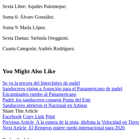
Sexta Libre: Aquiles Palomeque.
Suma 6: Álvaro González.
Suma 9: María López.
Sexta Damas: Stefanía Oreggioni.
Cuarta Categoría: Andrés Rodríguez.
You Might Also Like
Se va la tercera del Interclubes de padel
Sanduceros viajan a Asunción para el Panamericano de padel
Encaminados rumbo al Panamericano
Padel: los sanduceros coparon Punta del Este
Sanduceros abrieron el Nacional en Artigas
Share This Article
Facebook
Copy Link
Print
Previous Article
A la espera de la pista, disfruta la Velocidad en Tierr
Next Article
El Remeros quiere ruedo internacional para 2026