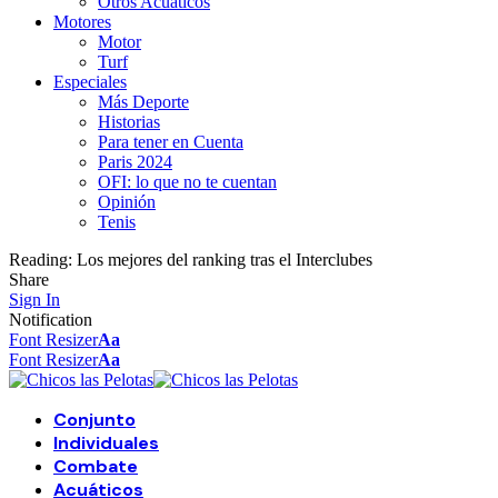
Otros Acuáticos
Motores
Motor
Turf
Especiales
Más Deporte
Historias
Para tener en Cuenta
Paris 2024
OFI: lo que no te cuentan
Opinión
Tenis
Reading:
Los mejores del ranking tras el Interclubes
Share
Sign In
Notification
Font Resizer
Aa
Font Resizer
Aa
Conjunto
Individuales
Combate
Acuáticos