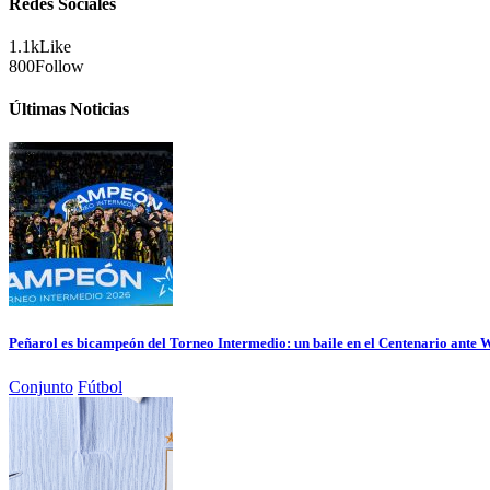
Redes Sociales
1.1k
Like
800
Follow
Últimas Noticias
Peñarol es bicampeón del Torneo Intermedio: un baile en el Centenario ante
Conjunto
Fútbol