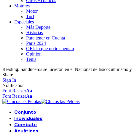
Otros Acuáticos
Motores
Motor
Turf
Especiales
Más Deporte
Historias
Para tener en Cuenta
Paris 2024
OFI: lo que no te cuentan
Opinión
Tenis
Reading:
Sanduceros se lucieron en el Nacional de fisicoculturismo y 
Share
Sign In
Notification
Font Resizer
Aa
Font Resizer
Aa
Conjunto
Individuales
Combate
Acuáticos