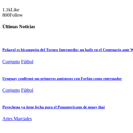
1.1k
Like
800
Follow
Últimas Noticias
Peñarol es bicampeón del Torneo Intermedio: un baile en el Centenario ante
Conjunto
Fútbol
Uruguay confirmó sus primeros amistosos con Forlán como entrenador
Conjunto
Fútbol
Perochena ya tiene fecha para el Panamericano de muay thai
Artes Marciales