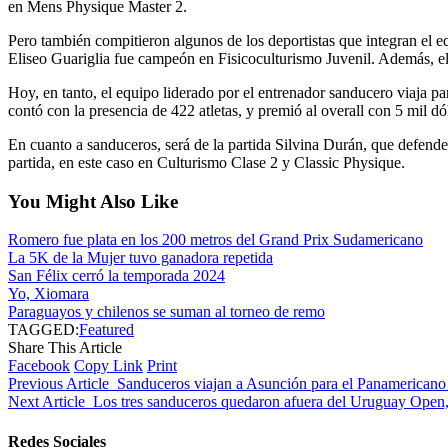
en Mens Physique Master 2.
Pero también compitieron algunos de los deportistas que integran el
Eliseo Guariglia fue campeón en Fisicoculturismo Juvenil. Además, e
Hoy, en tanto, el equipo liderado por el entrenador sanducero viaja 
contó con la presencia de 422 atletas, y premió al overall con 5 mil dó
En cuanto a sanduceros, será de la partida Silvina Durán, que defende
partida, en este caso en Culturismo Clase 2 y Classic Physique.
You Might Also Like
Romero fue plata en los 200 metros del Grand Prix Sudamericano
La 5K de la Mujer tuvo ganadora repetida
San Félix cerró la temporada 2024
Yo, Xiomara
Paraguayos y chilenos se suman al torneo de remo
TAGGED:
Featured
Share This Article
Facebook
Copy Link
Print
Previous Article
Sanduceros viajan a Asunción para el Panamericano
Next Article
Los tres sanduceros quedaron afuera del Uruguay Open,
Redes Sociales