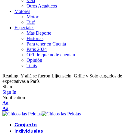
Vela
Otros Acuáticos
Motores
Motor
Turf
Especiales
Más Deporte
Historias
Para tener en Cuenta
Paris 2024
OFI: lo que no te cuentan
Opinión
Tenis
Reading:
Y allá se fueron Lijtenstein, Grille y Soto cargados de
expectativas a París
Share
Sign In
Notification
Font
Aa
Resizer
Font
Aa
Resizer
Conjunto
Individuales