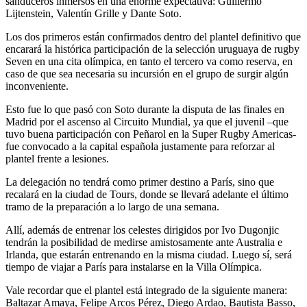
sanduceros inmersos en una enorme expectativa: Guillermo
Lijtenstein, Valentín Grille y Dante Soto.
Los dos primeros están confirmados dentro del plantel definitivo que
encarará la histórica participación de la selección uruguaya de rugby
Seven en una cita olímpica, en tanto el tercero va como reserva, en
caso de que sea necesaria su incursión en el grupo de surgir algún
inconveniente.
Esto fue lo que pasó con Soto durante la disputa de las finales en
Madrid por el ascenso al Circuito Mundial, ya que el juvenil –que
tuvo buena participación con Peñarol en la Super Rugby Americas-
fue convocado a la capital española justamente para reforzar al
plantel frente a lesiones.
La delegación no tendrá como primer destino a París, sino que
recalará en la ciudad de Tours, donde se llevará adelante el último
tramo de la preparación a lo largo de una semana.
Allí, además de entrenar los celestes dirigidos por Ivo Dugonjic
tendrán la posibilidad de medirse amistosamente ante Australia e
Irlanda, que estarán entrenando en la misma ciudad. Luego sí, será
tiempo de viajar a París para instalarse en la Villa Olímpica.
Vale recordar que el plantel está integrado de la siguiente manera:
Baltazar Amaya, Felipe Arcos Pérez, Diego Ardao, Bautista Basso,