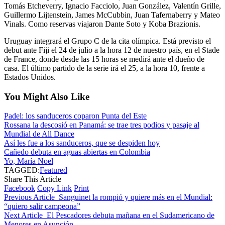
Tomás Etcheverry, Ignacio Facciolo, Juan González, Valentín Grille,
Guillermo Lijtenstein, James McCubbin, Juan Tafernaberry y Mateo
Vinals. Como reservas viajaron Dante Soto y Koba Brazionis.
Uruguay integrará el Grupo C de la cita olímpica. Está previsto el
debut ante Fiji el 24 de julio a la hora 12 de nuestro país, en el Stade
de France, donde desde las 15 horas se medirá ante el dueño de
casa. El último partido de la serie irá el 25, a la hora 10, frente a
Estados Unidos.
You Might Also Like
Padel: los sanduceros coparon Punta del Este
Rossana la descosió en Panamá: se trae tres podios y pasaje al
Mundial de All Dance
Así les fue a los sanduceros, que se despiden hoy
Cañedo debuta en aguas abiertas en Colombia
Yo, María Noel
TAGGED:
Featured
Share This Article
Facebook
Copy Link
Print
Previous Article
Sanguinet la rompió y quiere más en el Mundial:
“quiero salir campeona”
Next Article
El Pescadores debuta mañana en el Sudamericano de
Menores en Asunción