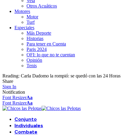
Vela
Otros Acuáticos
Motores
Motor
Turf
Especiales
Más Deporte
Historias
Para tener en Cuenta
Paris 2024
OFI: lo que no te cuentan
Opinión
Tenis
Reading:
Carla Dadomo la rompió: se quedó con las 24 Horas
Share
Sign In
Notification
Font Resizer
Aa
Font Resizer
Aa
Conjunto
Individuales
Combate