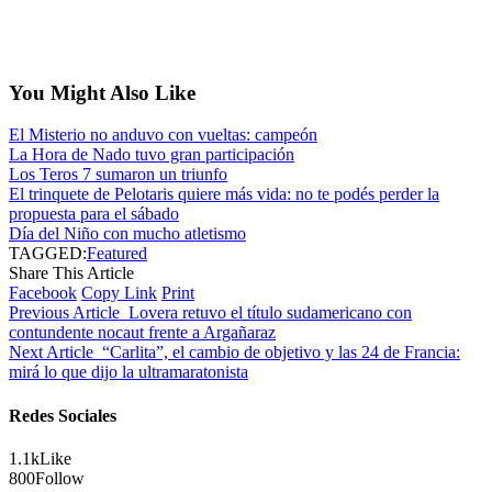
You Might Also Like
El Misterio no anduvo con vueltas: campeón
La Hora de Nado tuvo gran participación
Los Teros 7 sumaron un triunfo
El trinquete de Pelotaris quiere más vida: no te podés perder la
propuesta para el sábado
Día del Niño con mucho atletismo
TAGGED:
Featured
Share This Article
Facebook
Copy Link
Print
Previous Article
Lovera retuvo el título sudamericano con
contundente nocaut frente a Argañaraz
Next Article
“Carlita”, el cambio de objetivo y las 24 de Francia:
mirá lo que dijo la ultramaratonista
Redes Sociales
1.1k
Like
800
Follow