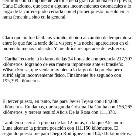
cerraron con la imponente victoria de la gran candidata en lo previo,
Carla Dadomo, que pese a algunos inconvenientes estomacales a lo
largo de la carrera pudo cerrarla con el primer puesto no solo en la
rama femenina sino en la general.
Claro que no fue fácil: los vómito, debido al cambio de temperatura
entre lo que fue la tarde de la víspera y la noche, aparecieron en el
momento menos indicado. Y fue difícil recuperarse del esfuerzo.
“Carlita”recorrió, a lo largo de las 24 horas de competencia 217,397
kilómetros, logrando de esa manera imponerse ante el brasileño
Wilson Sousa, que venía muy bien a lo largo de la prueba pero
sufrió algún inconveniente físico. Finalmente fue segundo con
195,399 kilómetros.
El tercer puesto, en tanto, fue para Javier Tejera con 184,086
kilómetros. En damas, que segunda Cristina Da Cunha con 156,265
kilómetros, y tercera resultó Alicia De la Rosa con 111,378.
También se cerró la prueba de las 12 horas, en la que Alejandro
Luna alcanzó la primera posición con 111,150 kilómetros. El
segundo puesto fue para Diego Rodríguez con 104,716 kilómetros,