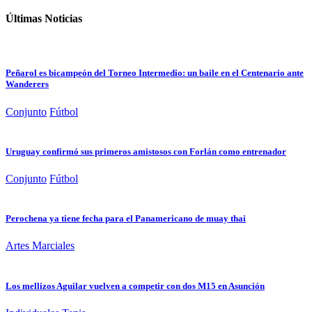
Últimas Noticias
Peñarol es bicampeón del Torneo Intermedio: un baile en el Centenario ante
Wanderers
Conjunto
Fútbol
Uruguay confirmó sus primeros amistosos con Forlán como entrenador
Conjunto
Fútbol
Perochena ya tiene fecha para el Panamericano de muay thai
Artes Marciales
Los mellizos Aguilar vuelven a competir con dos M15 en Asunción