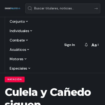
Conjunto
Individuales
Combate
Aa
Sign In
Font
Acuáticos
Resize
Motores
Especiales
NATACIÓN
Culela y Cañedo
siguen