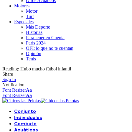
Otros Acuáticos
Motores
Motor
Turf
Especiales
Más Deporte
Historias
Para tener en Cuenta
Paris 2024
OFI: lo que no te cuentan
Opinión
Tenis
Reading:
Hubo mucho fútbol infantil
Share
Sign In
Notification
Font Resizer
Aa
Font Resizer
Aa
Conjunto
Individuales
Combate
Acuáticos