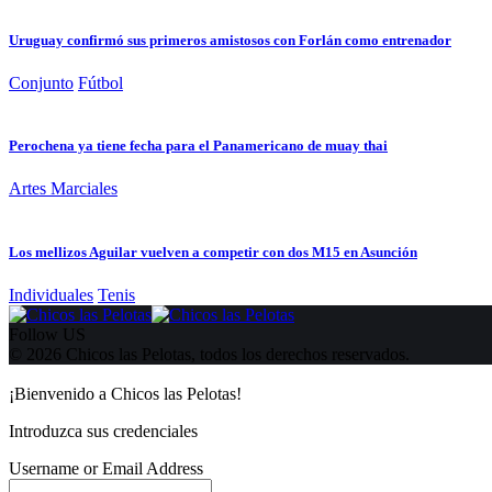
Uruguay confirmó sus primeros amistosos con Forlán como entrenador
Conjunto
Fútbol
Perochena ya tiene fecha para el Panamericano de muay thai
Artes Marciales
Los mellizos Aguilar vuelven a competir con dos M15 en Asunción
Individuales
Tenis
Follow US
© 2026 Chicos las Pelotas, todos los derechos reservados.
¡Bienvenido a Chicos las Pelotas!
Introduzca sus credenciales
Username or Email Address