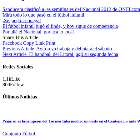
Sanducera clasificó a las semifinales del Nacional 2012 de ONFI co
Mirá todo lo que pasó en el fútbol infantil
¡Se juega, se juega!
El fútbol infantil jugó el finde, y hoy sigue de competencia
Por allá el Nacional, por acá lo local
Share This Article
Facebook
Copy Link
Print
Previous Article
Aviron ya trabaja y debutará el sábado
Next Article
El handball del Litoral jugó su segunda fecha
Redes Sociales
1.1k
Like
800
Follow
Últimas Noticias
Peñarol es bicampeón del Torneo Intermedio: un baile en el Centenario ante
Conjunto
Fútbol