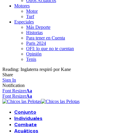
Otros Acuáticos
Motores
Motor
Turf
Especiales
Más Deporte
Historias
Para tener en Cuenta
Paris 2024
OFI: lo que no te cuentan
Opinión
Tenis
Reading:
Inglaterra respiró por Kane
Share
Sign In
Notification
Font Resizer
Aa
Font Resizer
Aa
Conjunto
Individuales
Combate
Acuáticos