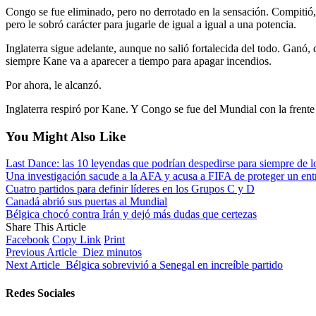
Congo se fue eliminado, pero no derrotado en la sensación. Compitió, i
pero le sobró carácter para jugarle de igual a igual a una potencia.
Inglaterra sigue adelante, aunque no salió fortalecida del todo. Ganó,
siempre Kane va a aparecer a tiempo para apagar incendios.
Por ahora, le alcanzó.
Inglaterra respiró por Kane. Y Congo se fue del Mundial con la frente 
You Might Also Like
Last Dance: las 10 leyendas que podrían despedirse para siempre de 
Una investigación sacude a la AFA y acusa a FIFA de proteger un en
Cuatro partidos para definir líderes en los Grupos C y D
Canadá abrió sus puertas al Mundial
Bélgica chocó contra Irán y dejó más dudas que certezas
Share This Article
Facebook
Copy Link
Print
Previous Article
Diez minutos
Next Article
Bélgica sobrevivió a Senegal en increíble partido
Redes Sociales