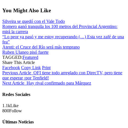
You Might Also Like
Silveira se quedó con el Vale Todo
Romero ganó tranquila los 100 metros del Provincial Argentino:
mirá la carrera
“Lo peor ya pasó y me estoy recuperando (…) Esta vez zafé de una
fea”
Atenti: el Cruce del Río será más temprano
Ruben Ulaneo pisó fuerte
TAGGED:
Featured
Share This Article
Facebook
Copy Link
Print
Previous Article
OFI tiene todo arreglado con DirecTV, pero tiene
que esperar ¡por Tenfield!
Next Article
Hay rival confirmado para Márquez
Redes Sociales
1.1k
Like
800
Follow
Últimas Noticias