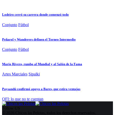
Lodeiro cerró su carrera donde comenzó todo
Conjunto
Fútbol
Peñarol y Wanderers definen el Torneo Intermedio
Conjunto
Fútbol
Mario Rivero, rumbo al Mundial y al Salón de la Fama
Artes Marciales
Sipalki
Paysandú confirmó apoyo a Bares, que estira ventajas
OFI: lo que no te cuentan
Follow US
© 2026 Chicos las Pelotas, todos los derechos reservados.