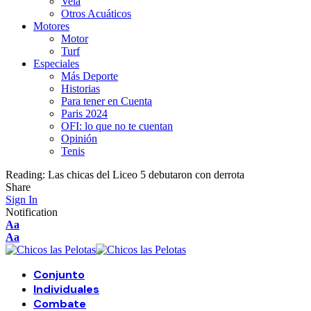
Vela
Otros Acuáticos
Motores
Motor
Turf
Especiales
Más Deporte
Historias
Para tener en Cuenta
Paris 2024
OFI: lo que no te cuentan
Opinión
Tenis
Reading:
Las chicas del Liceo 5 debutaron con derrota
Share
Sign In
Notification
Aa
Aa
Conjunto
Individuales
Combate