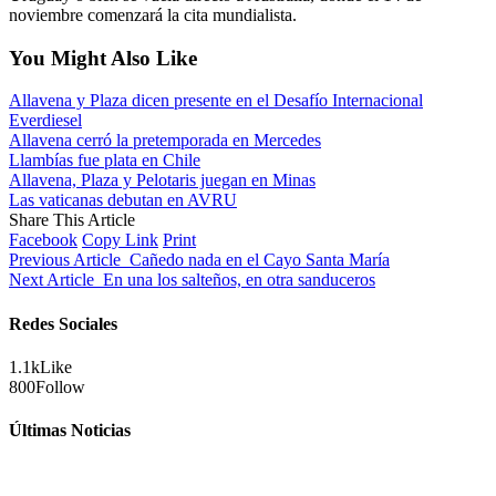
noviembre comenzará la cita mundialista.
You Might Also Like
Allavena y Plaza dicen presente en el Desafío Internacional
Everdiesel
Allavena cerró la pretemporada en Mercedes
Llambías fue plata en Chile
Allavena, Plaza y Pelotaris juegan en Minas
Las vaticanas debutan en AVRU
Share This Article
Facebook
Copy Link
Print
Previous Article
Cañedo nada en el Cayo Santa María
Next Article
En una los salteños, en otra sanduceros
Redes Sociales
1.1k
Like
800
Follow
Últimas Noticias