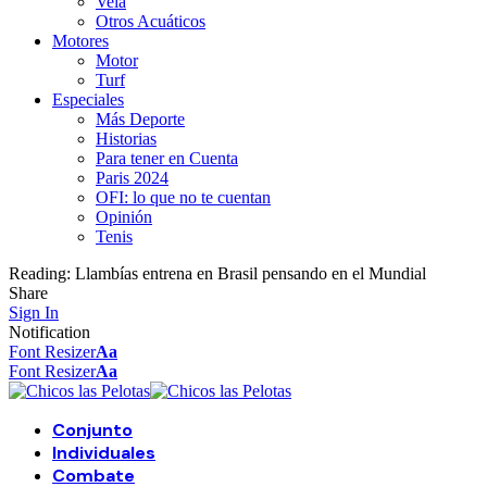
Vela
Otros Acuáticos
Motores
Motor
Turf
Especiales
Más Deporte
Historias
Para tener en Cuenta
Paris 2024
OFI: lo que no te cuentan
Opinión
Tenis
Reading:
Llambías entrena en Brasil pensando en el Mundial
Share
Sign In
Notification
Font Resizer
Aa
Font Resizer
Aa
Conjunto
Individuales
Combate