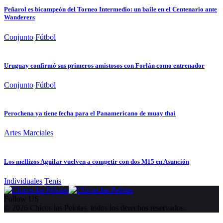
Peñarol es bicampeón del Torneo Intermedio: un baile en el Centenario ante
Wanderers
Conjunto
Fútbol
Uruguay confirmó sus primeros amistosos con Forlán como entrenador
Conjunto
Fútbol
Perochena ya tiene fecha para el Panamericano de muay thai
Artes Marciales
Los mellizos Aguilar vuelven a competir con dos M15 en Asunción
Individuales
Tenis
Follow US
© 2026 Chicos las Pelotas, todos los derechos reservados.