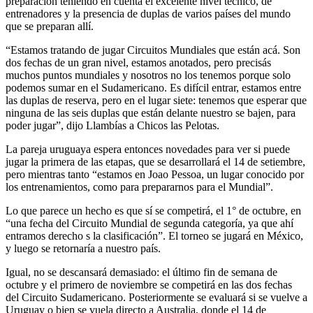
preparación teniendo en cuenta el excelente nivel técnico, de
entrenadores y la presencia de duplas de varios países del mundo
que se preparan allí.
“Estamos tratando de jugar Circuitos Mundiales que están acá. Son
dos fechas de un gran nivel, estamos anotados, pero precisás
muchos puntos mundiales y nosotros no los tenemos porque solo
podemos sumar en el Sudamericano. Es difícil entrar, estamos entre
las duplas de reserva, pero en el lugar siete: tenemos que esperar que
ninguna de las seis duplas que están delante nuestro se bajen, para
poder jugar”, dijo Llambías a Chicos las Pelotas.
La pareja uruguaya espera entonces novedades para ver si puede
jugar la primera de las etapas, que se desarrollará el 14 de setiembre,
pero mientras tanto “estamos en Joao Pessoa, un lugar conocido por
los entrenamientos, como para prepararnos para el Mundial”.
Lo que parece un hecho es que sí se competirá, el 1° de octubre, en
“una fecha del Circuito Mundial de segunda categoría, ya que ahí
entramos derecho s la clasificación”. El torneo se jugará en México,
y luego se retornaría a nuestro país.
Igual, no se descansará demasiado: el último fin de semana de
octubre y el primero de noviembre se competirá en las dos fechas
del Circuito Sudamericano. Posteriormente se evaluará si se vuelve a
Uruguay o bien se vuela directo a Australia, donde el 14 de