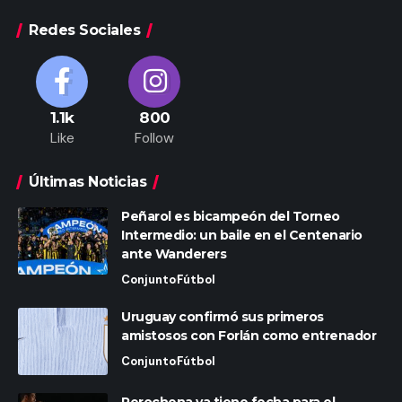
Redes Sociales
1.1k
800
Like
Follow
Últimas Noticias
Peñarol es bicampeón del Torneo
Intermedio: un baile en el Centenario
ante Wanderers
Conjunto
Fútbol
Uruguay confirmó sus primeros
amistosos con Forlán como entrenador
Conjunto
Fútbol
Perochena ya tiene fecha para el