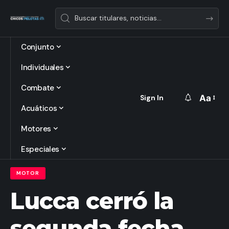
Conjunto
Individuales
Combate
Aa
Sign In
Font
Acuáticos
Resize
Motores
Especiales
MOTOR
Lucca cerró la
segunda fecha