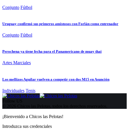
Conjunto
Fútbol
Uruguay confirmó sus primeros amistosos con Forlán como entrenador
Conjunto
Fútbol
Perochena ya tiene fecha para el Panamericano de muay thai
Artes Marciales
Los mellizos Aguilar vuelven a competir con dos M15 en Asunción
Individuales
Tenis
Follow US
© 2026 Chicos las Pelotas, todos los derechos reservados.
¡Bienvenido a Chicos las Pelotas!
Introduzca sus credenciales