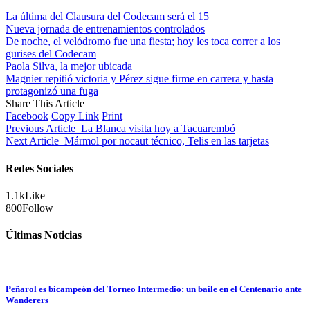
La última del Clausura del Codecam será el 15
Nueva jornada de entrenamientos controlados
De noche, el velódromo fue una fiesta; hoy les toca correr a los
gurises del Codecam
Paola Silva, la mejor ubicada
Magnier repitió victoria y Pérez sigue firme en carrera y hasta
protagonizó una fuga
Share This Article
Facebook
Copy Link
Print
Previous Article
La Blanca visita hoy a Tacuarembó
Next Article
Mármol por nocaut técnico, Telis en las tarjetas
Redes Sociales
1.1k
Like
800
Follow
Últimas Noticias
Peñarol es bicampeón del Torneo Intermedio: un baile en el Centenario ante
Wanderers