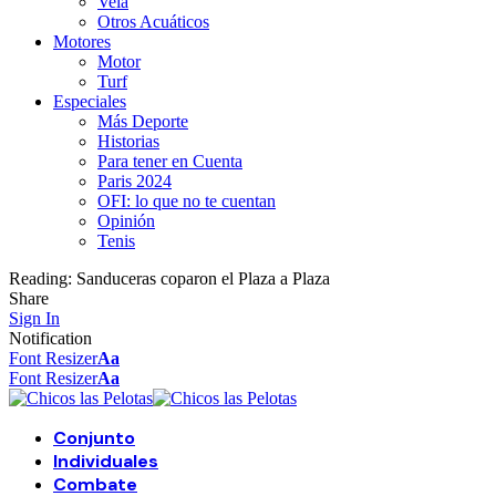
Vela
Otros Acuáticos
Motores
Motor
Turf
Especiales
Más Deporte
Historias
Para tener en Cuenta
Paris 2024
OFI: lo que no te cuentan
Opinión
Tenis
Reading:
Sanduceras coparon el Plaza a Plaza
Share
Sign In
Notification
Font Resizer
Aa
Font Resizer
Aa
Conjunto
Individuales
Combate