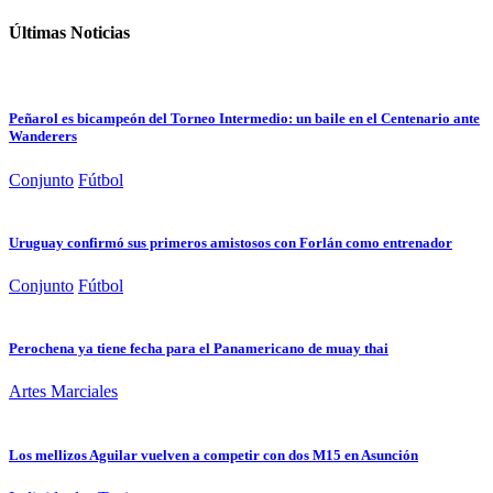
Últimas Noticias
Peñarol es bicampeón del Torneo Intermedio: un baile en el Centenario ante
Wanderers
Conjunto
Fútbol
Uruguay confirmó sus primeros amistosos con Forlán como entrenador
Conjunto
Fútbol
Perochena ya tiene fecha para el Panamericano de muay thai
Artes Marciales
Los mellizos Aguilar vuelven a competir con dos M15 en Asunción