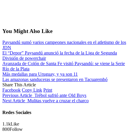
You Might Also Like
Paysandú sumó varios campeones nacionales en el atletismo de los
JDN
El “Depor” Paysandú anunció la fecha de la Liga de Segunda
División de powerchair
Avanzada de Colón de Santa Fe visitó Paysandú: se viene la Serie
Río de la Plata
Más medallas para Uruguay, y ya son 11
Las amazonas sanduceras se presentaron en Tacuarembó
Share This Article
Facebook
Copy Link
Print
Previous Article
Trébol sufrió ante Old Boys
Next Article
Mulitas vuelve a cruzar el charco
Redes Sociales
1.1k
Like
800
Follow