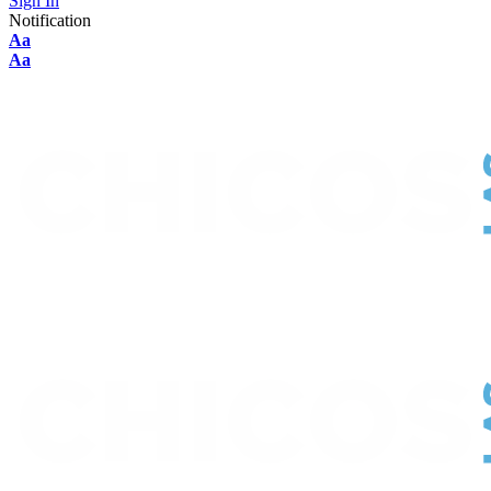
Sign In
Notification
Font
Aa
Resizer
Font
Aa
Resizer