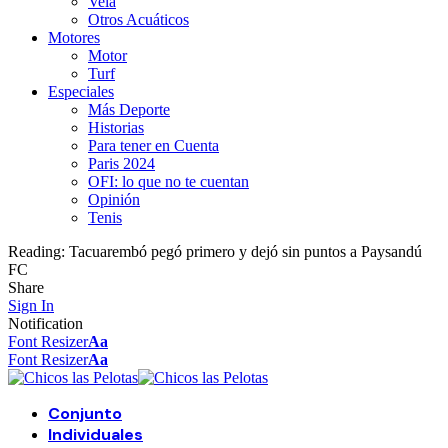
Vela
Otros Acuáticos
Motores
Motor
Turf
Especiales
Más Deporte
Historias
Para tener en Cuenta
Paris 2024
OFI: lo que no te cuentan
Opinión
Tenis
Reading:
Tacuarembó pegó primero y dejó sin puntos a Paysandú
FC
Share
Sign In
Notification
Font Resizer
Aa
Font Resizer
Aa
Conjunto
Individuales