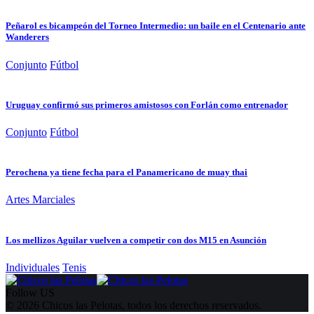
Peñarol es bicampeón del Torneo Intermedio: un baile en el Centenario ante
Wanderers
Conjunto
Fútbol
Uruguay confirmó sus primeros amistosos con Forlán como entrenador
Conjunto
Fútbol
Perochena ya tiene fecha para el Panamericano de muay thai
Artes Marciales
Los mellizos Aguilar vuelven a competir con dos M15 en Asunción
Individuales
Tenis
Follow US
© 2026 Chicos las Pelotas, todos los derechos reservados.