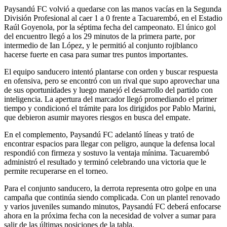
Paysandú FC volvió a quedarse con las manos vacías en la Segunda
División Profesional al caer 1 a 0 frente a Tacuarembó, en el Estadio
Raúl Goyenola, por la séptima fecha del campeonato. El único gol
del encuentro llegó a los 29 minutos de la primera parte, por
intermedio de Ian López, y le permitió al conjunto rojiblanco
hacerse fuerte en casa para sumar tres puntos importantes.
El equipo sanducero intentó plantarse con orden y buscar respuesta
en ofensiva, pero se encontró con un rival que supo aprovechar una
de sus oportunidades y luego manejó el desarrollo del partido con
inteligencia. La apertura del marcador llegó promediando el primer
tiempo y condicionó el trámite para los dirigidos por Pablo Marini,
que debieron asumir mayores riesgos en busca del empate.
En el complemento, Paysandú FC adelantó líneas y trató de
encontrar espacios para llegar con peligro, aunque la defensa local
respondió con firmeza y sostuvo la ventaja mínima. Tacuarembó
administró el resultado y terminó celebrando una victoria que le
permite recuperarse en el torneo.
Para el conjunto sanducero, la derrota representa otro golpe en una
campaña que continúa siendo complicada. Con un plantel renovado
y varios juveniles sumando minutos, Paysandú FC deberá enfocarse
ahora en la próxima fecha con la necesidad de volver a sumar para
salir de las últimas posiciones de la tabla.