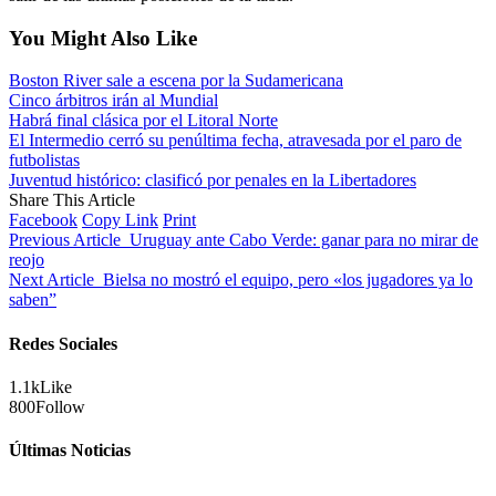
You Might Also Like
Boston River sale a escena por la Sudamericana
Cinco árbitros irán al Mundial
Habrá final clásica por el Litoral Norte
El Intermedio cerró su penúltima fecha, atravesada por el paro de
futbolistas
Juventud histórico: clasificó por penales en la Libertadores
Share This Article
Facebook
Copy Link
Print
Previous Article
Uruguay ante Cabo Verde: ganar para no mirar de
reojo
Next Article
Bielsa no mostró el equipo, pero «los jugadores ya lo
saben”
Redes Sociales
1.1k
Like
800
Follow
Últimas Noticias