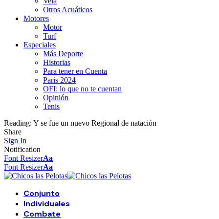
Vela
Otros Acuáticos
Motores
Motor
Turf
Especiales
Más Deporte
Historias
Para tener en Cuenta
Paris 2024
OFI: lo que no te cuentan
Opinión
Tenis
Reading:
Y se fue un nuevo Regional de natación
Share
Sign In
Notification
Font Resizer
Aa
Font Resizer
Aa
Conjunto
Individuales
Combate