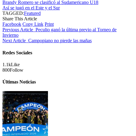
Brandy Romero se clasificó al Sudamericano U18
Así se jugó en el Este y el Sur
TAGGED:
Featured
Share This Article
Facebook
Copy Link
Print
Previous Article
Peculio ganó la última previo al Torneo de
Invierno
Next Article
Campopiano no pierde las mañas
Redes Sociales
1.1k
Like
800
Follow
Últimas Noticias