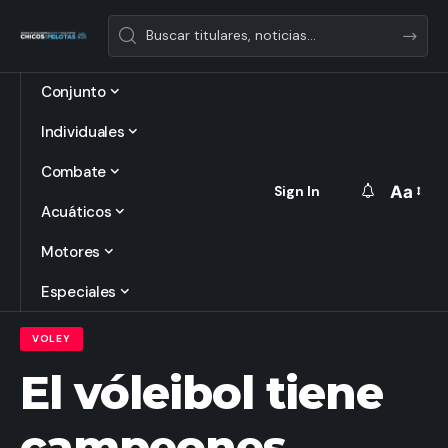
Conjunto
Individuales
Combate
Aa
Sign In
Font
Acuáticos
Resize
Motores
Especiales
VOLEY
El vóleibol tiene
campeones