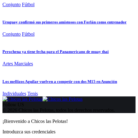
Conjunto
Fútbol
Uruguay confirmó sus primeros amistosos con Forlán como entrenador
Conjunto
Fútbol
Perochena ya tiene fecha para el Panamericano de muay thai
Artes Marciales
Los mellizos Aguilar vuelven a competir con dos M15 en Asunción
Individuales
Tenis
Follow US
© 2026 Chicos las Pelotas, todos los derechos reservados.
¡Bienvenido a Chicos las Pelotas!
Introduzca sus credenciales