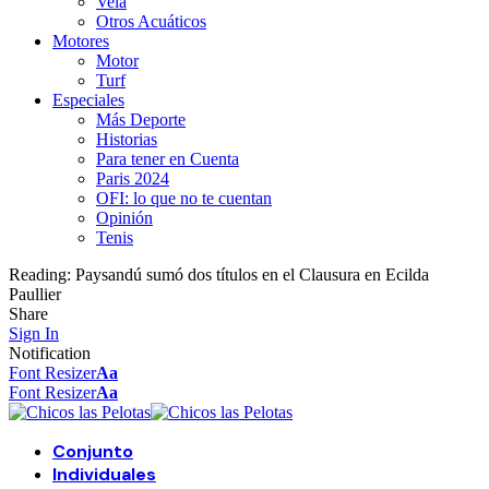
Vela
Otros Acuáticos
Motores
Motor
Turf
Especiales
Más Deporte
Historias
Para tener en Cuenta
Paris 2024
OFI: lo que no te cuentan
Opinión
Tenis
Reading:
Paysandú sumó dos títulos en el Clausura en Ecilda
Paullier
Share
Sign In
Notification
Font Resizer
Aa
Font Resizer
Aa
Conjunto
Individuales