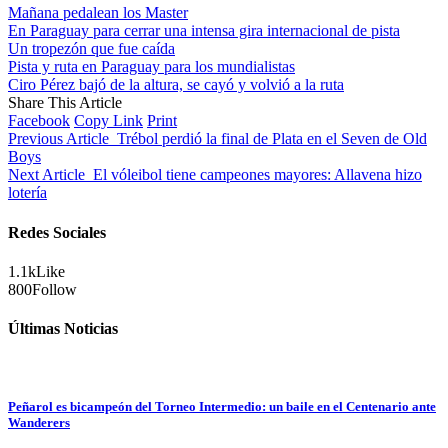
Mañana pedalean los Master
En Paraguay para cerrar una intensa gira internacional de pista
Un tropezón que fue caída
Pista y ruta en Paraguay para los mundialistas
Ciro Pérez bajó de la altura, se cayó y volvió a la ruta
Share This Article
Facebook
Copy Link
Print
Previous Article
Trébol perdió la final de Plata en el Seven de Old
Boys
Next Article
El vóleibol tiene campeones mayores: Allavena hizo
lotería
Redes Sociales
1.1k
Like
800
Follow
Últimas Noticias
Peñarol es bicampeón del Torneo Intermedio: un baile en el Centenario ante
Wanderers