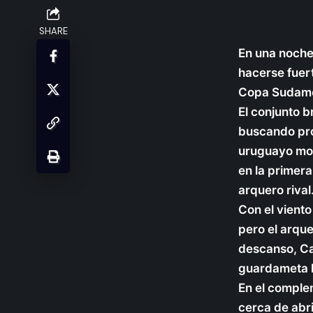
SHARE
En una noche 
hacerse fuert
Copa Sudame
El conjunto b
buscando pro
uruguayo mos
en la primera
arquero rival
Con el viento
pero el arqu
descanso, Ca
guardameta l
En el complem
cerca de abr