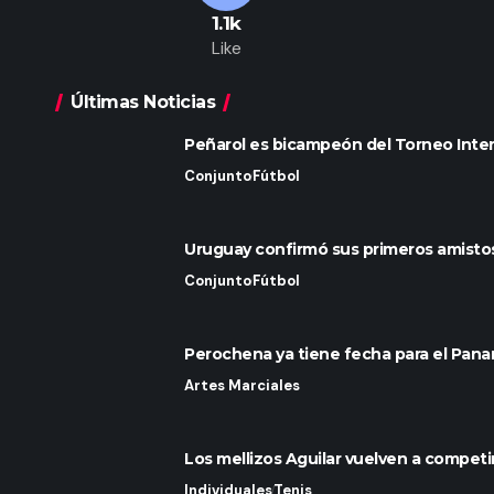
1.1k
Like
Últimas Noticias
Peñarol es bicampeón del Torneo Inter
Conjunto
Fútbol
Uruguay confirmó sus primeros amisto
Conjunto
Fútbol
Perochena ya tiene fecha para el Pan
Artes Marciales
Los mellizos Aguilar vuelven a compet
Individuales
Tenis