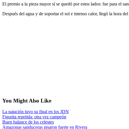
El premio a la pieza mayor sí se quedó por estos lados: fue para el s
Después del agua y de soportar el sol e intenso calor, llegó la hora 
You Might Also Like
La natación tuvo su final en los JDN
Figurita repetida: otra vez campeón
Buen balance de los celestes
Amazonas sanduceras pisaron fuerte en Rivera