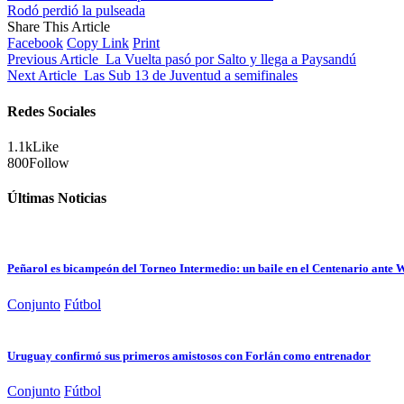
Rodó perdió la pulseada
Share This Article
Facebook
Copy Link
Print
Previous Article
La Vuelta pasó por Salto y llega a Paysandú
Next Article
Las Sub 13 de Juventud a semifinales
Redes Sociales
1.1k
Like
800
Follow
Últimas Noticias
Peñarol es bicampeón del Torneo Intermedio: un baile en el Centenario ante
Conjunto
Fútbol
Uruguay confirmó sus primeros amistosos con Forlán como entrenador
Conjunto
Fútbol