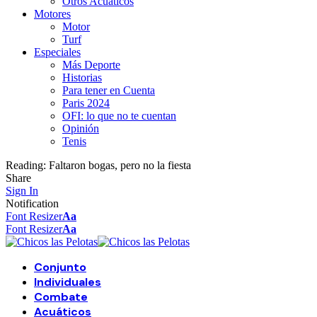
Otros Acuáticos
Motores
Motor
Turf
Especiales
Más Deporte
Historias
Para tener en Cuenta
Paris 2024
OFI: lo que no te cuentan
Opinión
Tenis
Reading:
Faltaron bogas, pero no la fiesta
Share
Sign In
Notification
Font Resizer
Aa
Font Resizer
Aa
Conjunto
Individuales
Combate
Acuáticos