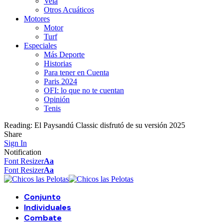
Vela
Otros Acuáticos
Motores
Motor
Turf
Especiales
Más Deporte
Historias
Para tener en Cuenta
Paris 2024
OFI: lo que no te cuentan
Opinión
Tenis
Reading:
El Paysandú Classic disfrutó de su versión 2025
Share
Sign In
Notification
Font Resizer
Aa
Font Resizer
Aa
Conjunto
Individuales
Combate