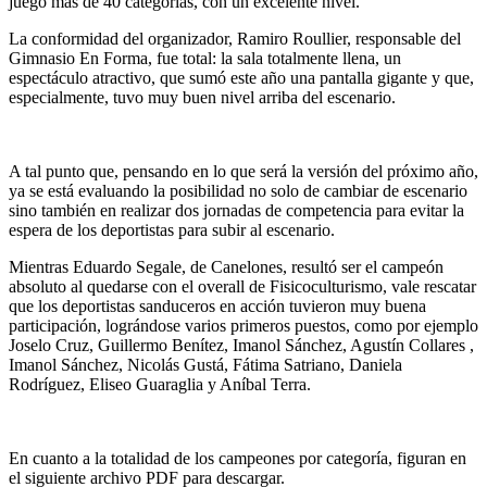
juego más de 40 categorías, con un excelente nivel.
La conformidad del organizador, Ramiro Roullier, responsable del
Gimnasio En Forma, fue total: la sala totalmente llena, un
espectáculo atractivo, que sumó este año una pantalla gigante y que,
especialmente, tuvo muy buen nivel arriba del escenario.
A tal punto que, pensando en lo que será la versión del próximo año,
ya se está evaluando la posibilidad no solo de cambiar de escenario
sino también en realizar dos jornadas de competencia para evitar la
espera de los deportistas para subir al escenario.
Mientras Eduardo Segale, de Canelones, resultó ser el campeón
absoluto al quedarse con el overall de Fisicoculturismo, vale rescatar
que los deportistas sanduceros en acción tuvieron muy buena
participación, lográndose varios primeros puestos, como por ejemplo
Joselo Cruz, Guillermo Benítez, Imanol Sánchez, Agustín Collares ,
Imanol Sánchez, Nicolás Gustá, Fátima Satriano, Daniela
Rodríguez, Eliseo Guaraglia y Aníbal Terra.
En cuanto a la totalidad de los campeones por categoría, figuran en
el siguiente archivo PDF para descargar.