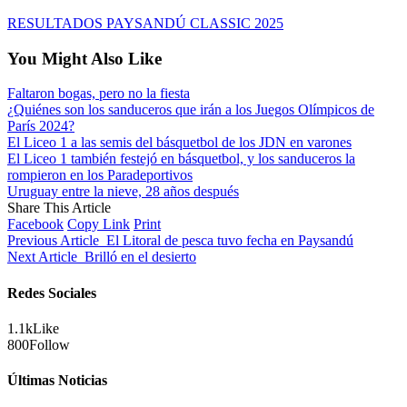
RESULTADOS PAYSANDÚ CLASSIC 2025
You Might Also Like
Faltaron bogas, pero no la fiesta
¿Quiénes son los sanduceros que irán a los Juegos Olímpicos de
París 2024?
El Liceo 1 a las semis del básquetbol de los JDN en varones
El Liceo 1 también festejó en básquetbol, y los sanduceros la
rompieron en los Paradeportivos
Uruguay entre la nieve, 28 años después
Share This Article
Facebook
Copy Link
Print
Previous Article
El Litoral de pesca tuvo fecha en Paysandú
Next Article
Brilló en el desierto
Redes Sociales
1.1k
Like
800
Follow
Últimas Noticias