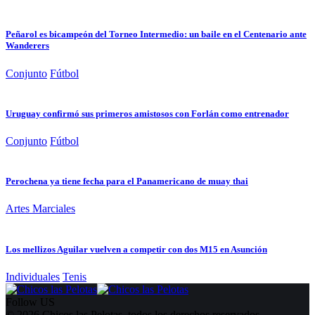
Peñarol es bicampeón del Torneo Intermedio: un baile en el Centenario ante
Wanderers
Conjunto
Fútbol
Uruguay confirmó sus primeros amistosos con Forlán como entrenador
Conjunto
Fútbol
Perochena ya tiene fecha para el Panamericano de muay thai
Artes Marciales
Los mellizos Aguilar vuelven a competir con dos M15 en Asunción
Individuales
Tenis
Follow US
© 2026 Chicos las Pelotas, todos los derechos reservados.