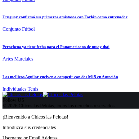
Uruguay confirmó sus primeros amistosos con Forlán como entrenador
Conjunto
Fútbol
Perochena ya tiene fecha para el Panamericano de muay thai
Artes Marciales
Los mellizos Aguilar vuelven a competir con dos M15 en Asunción
Individuales
Tenis
Follow US
© 2026 Chicos las Pelotas, todos los derechos reservados.
¡Bienvenido a Chicos las Pelotas!
Introduzca sus credenciales
Username or Email Address