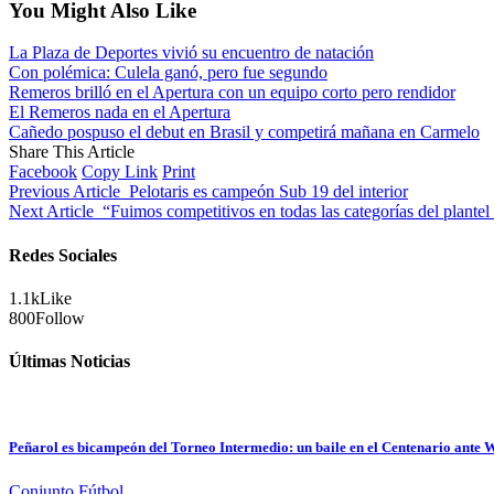
You Might Also Like
La Plaza de Deportes vivió su encuentro de natación
Con polémica: Culela ganó, pero fue segundo
Remeros brilló en el Apertura con un equipo corto pero rendidor
El Remeros nada en el Apertura
Cañedo pospuso el debut en Brasil y competirá mañana en Carmelo
Share This Article
Facebook
Copy Link
Print
Previous Article
Pelotaris es campeón Sub 19 del interior
Next Article
“Fuimos competitivos en todas las categorías del plantel
Redes Sociales
1.1k
Like
800
Follow
Últimas Noticias
Peñarol es bicampeón del Torneo Intermedio: un baile en el Centenario ante
Conjunto
Fútbol