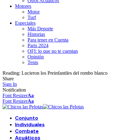
Otros Acuáticos
Motores
Motor
Turf
Especiales
Más Deporte
Historias
Para tener en Cuenta
Paris 2024
OFI: lo que no te cuentan
Opinión
Tenis
Reading:
Lucieron los Preinfantiles del rombo blanco
Share
Sign In
Notification
Font Resizer
Aa
Font Resizer
Aa
Conjunto
Individuales
Combate
Acuáticos