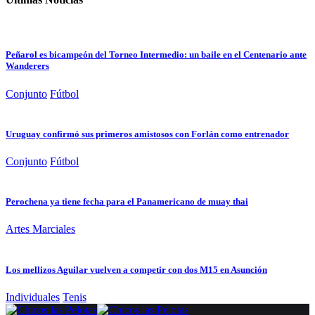
Peñarol es bicampeón del Torneo Intermedio: un baile en el Centenario ante
Wanderers
Conjunto
Fútbol
Uruguay confirmó sus primeros amistosos con Forlán como entrenador
Conjunto
Fútbol
Perochena ya tiene fecha para el Panamericano de muay thai
Artes Marciales
Los mellizos Aguilar vuelven a competir con dos M15 en Asunción
Individuales
Tenis