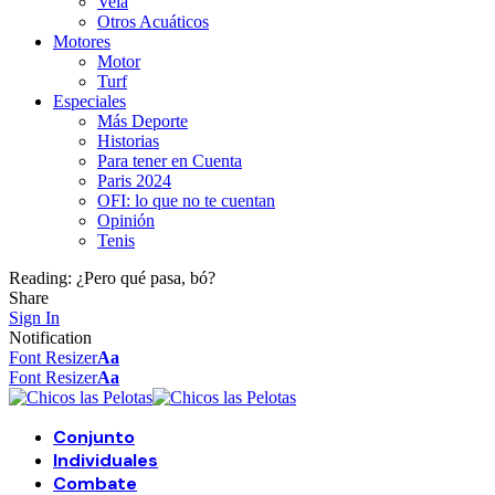
Vela
Otros Acuáticos
Motores
Motor
Turf
Especiales
Más Deporte
Historias
Para tener en Cuenta
Paris 2024
OFI: lo que no te cuentan
Opinión
Tenis
Reading:
¿Pero qué pasa, bó?
Share
Sign In
Notification
Font Resizer
Aa
Font Resizer
Aa
Conjunto
Individuales
Combate