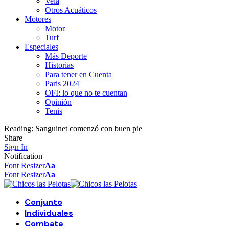
Vela
Otros Acuáticos
Motores
Motor
Turf
Especiales
Más Deporte
Historias
Para tener en Cuenta
Paris 2024
OFI: lo que no te cuentan
Opinión
Tenis
Reading:
Sanguinet comenzó con buen pie
Share
Sign In
Notification
Font Resizer
Aa
Font Resizer
Aa
Conjunto
Individuales
Combate