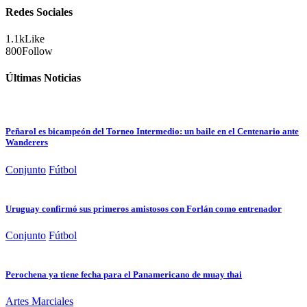
Redes Sociales
1.1k
Like
800
Follow
Últimas Noticias
Peñarol es bicampeón del Torneo Intermedio: un baile en el Centenario ante
Wanderers
Conjunto
Fútbol
Uruguay confirmó sus primeros amistosos con Forlán como entrenador
Conjunto
Fútbol
Perochena ya tiene fecha para el Panamericano de muay thai
Artes Marciales