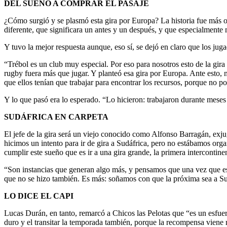
DEL SUEÑO A COMPRAR EL PASAJE
¿Cómo surgió y se plasmó esta gira por Europa? La historia fue más o
diferente, que significara un antes y un después, y que especialmente 
Y tuvo la mejor respuesta aunque, eso sí, se dejó en claro que los jugad
“Trébol es un club muy especial. Por eso para nosotros esto de la gira
rugby fuera más que jugar. Y planteó esa gira por Europa. Ante esto, 
que ellos tenían que trabajar para encontrar los recursos, porque no
Y lo que pasó era lo esperado. “Lo hicieron: trabajaron durante meses 
SUDÁFRICA EN CARPETA
El jefe de la gira será un viejo conocido como Alfonso Barragán, ex
hicimos un intento para ir de gira a Sudáfrica, pero no estábamos org
cumplir este sueño que es ir a una gira grande, la primera intercontinen
“Son instancias que generan algo más, y pensamos que una vez que esto
que no se hizo también. Es más: soñamos con que la próxima sea a Su
LO DICE EL CAPI
Lucas Durán, en tanto, remarcó a Chicos las Pelotas que “es un esfuerz
duro y el transitar la temporada también, porque la recompensa viene rec