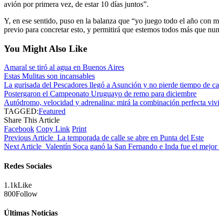
avión por primera vez, de estar 10 días juntos”.
Y, en ese sentido, puso en la balanza que “yo juego todo el año con mi
previo para concretar esto, y permitirá que estemos todos más que nu
You Might Also Like
Amaral se tiró al agua en Buenos Aires
Estas Mulitas son incansables
La gurisada del Pescadores llegó a Asunción y no pierde tiempo de c
Postergaron el Campeonato Uruguayo de remo para diciembre
Autódromo, velocidad y adrenalina: mirá la combinación perfecta vi
TAGGED:
Featured
Share This Article
Facebook
Copy Link
Print
Previous Article
La temporada de calle se abre en Punta del Este
Next Article
Valentín Soca ganó la San Fernando e Inda fue el mejor
Redes Sociales
1.1k
Like
800
Follow
Últimas Noticias