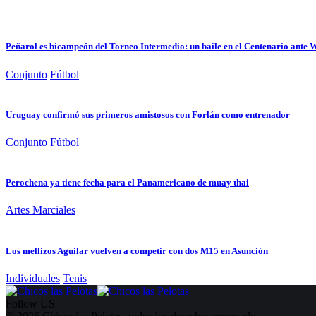
Peñarol es bicampeón del Torneo Intermedio: un baile en el Centenario ante
Conjunto
Fútbol
Uruguay confirmó sus primeros amistosos con Forlán como entrenador
Conjunto
Fútbol
Perochena ya tiene fecha para el Panamericano de muay thai
Artes Marciales
Los mellizos Aguilar vuelven a competir con dos M15 en Asunción
Individuales
Tenis
Follow US