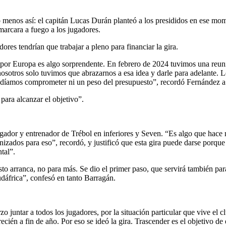
 menos así: el capitán Lucas Durán planteó a los presididos en ese mom
marcara a fuego a los jugadores.
ores tendrían que trabajar a pleno para financiar la gira.
 por Europa es algo sorprendente. En febrero de 2024 tuvimos una reunió
nosotros solo tuvimos que abrazarnos a esa idea y darle para adelante. L
 podíamos comprometer ni un peso del presupuesto”, recordó Fernández a 
para alcanzar el objetivo”.
jugador y entrenador de Trébol en inferiores y Seven. “Es algo que hac
anizados para eso”, recordó, y justificó que esta gira puede darse porq
tal”.
 arranca, no para más. Se dio el primer paso, que servirá también para 
dáfrica”, confesó en tanto Barragán.
o juntar a todos los jugadores, por la situación particular que vive el 
ién a fin de año. Por eso se ideó la gira. Trascender es el objetivo de es