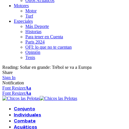
Otros Acuáticos
Motores
Motor
Turf
Especiales
Más Deporte
Historias
Para tener en Cuenta
Paris 2024
OFI: lo que no te cuentan
Opinión
Tenis
Reading:
Soñar en grande: Trébol se va a Europa
Share
Sign In
Notification
Font Resizer
Aa
Font Resizer
Aa
Conjunto
Individuales
Combate
Acuáticos