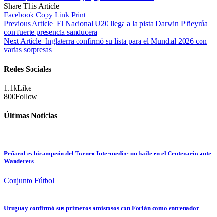
Share This Article
Facebook
Copy Link
Print
Previous Article
El Nacional U20 llega a la pista Darwin Piñeyrúa
con fuerte presencia sanducera
Next Article
Inglaterra confirmó su lista para el Mundial 2026 con
varias sorpresas
Redes Sociales
1.1k
Like
800
Follow
Últimas Noticias
Peñarol es bicampeón del Torneo Intermedio: un baile en el Centenario ante
Wanderers
Conjunto
Fútbol
Uruguay confirmó sus primeros amistosos con Forlán como entrenador