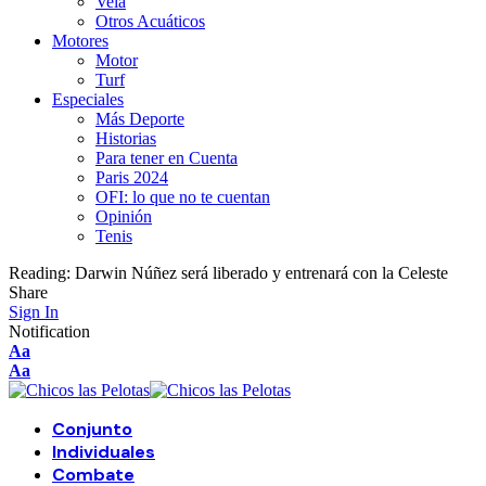
Vela
Otros Acuáticos
Motores
Motor
Turf
Especiales
Más Deporte
Historias
Para tener en Cuenta
Paris 2024
OFI: lo que no te cuentan
Opinión
Tenis
Reading:
Darwin Núñez será liberado y entrenará con la Celeste
Share
Sign In
Notification
Font
Aa
Resizer
Font
Aa
Resizer
Conjunto
Individuales
Combate