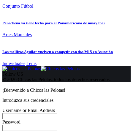
Conjunto
Fútbol
Perochena ya tiene fecha para el Panamericano de muay thai
Artes Marciales
Los mellizos Aguilar vuelven a competir con dos M15 en Asunción
Individuales
Tenis
Follow US
© 2026 Chicos las Pelotas, todos los derechos reservados.
¡Bienvenido a Chicos las Pelotas!
Introduzca sus credenciales
Username or Email Address
Password