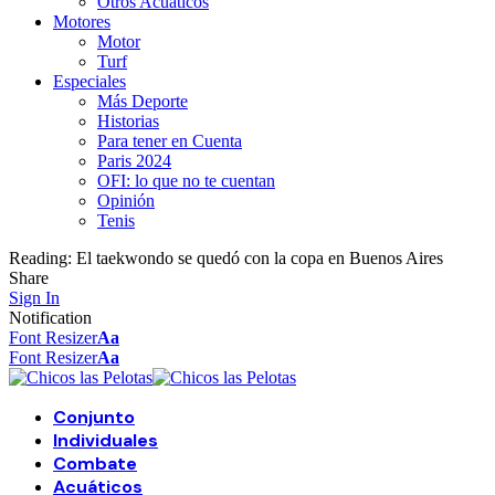
Otros Acuáticos
Motores
Motor
Turf
Especiales
Más Deporte
Historias
Para tener en Cuenta
Paris 2024
OFI: lo que no te cuentan
Opinión
Tenis
Reading:
El taekwondo se quedó con la copa en Buenos Aires
Share
Sign In
Notification
Font Resizer
Aa
Font Resizer
Aa
Conjunto
Individuales
Combate
Acuáticos