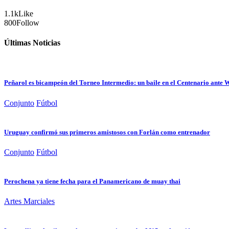
1.1k
Like
800
Follow
Últimas Noticias
Peñarol es bicampeón del Torneo Intermedio: un baile en el Centenario ante
Conjunto
Fútbol
Uruguay confirmó sus primeros amistosos con Forlán como entrenador
Conjunto
Fútbol
Perochena ya tiene fecha para el Panamericano de muay thai
Artes Marciales