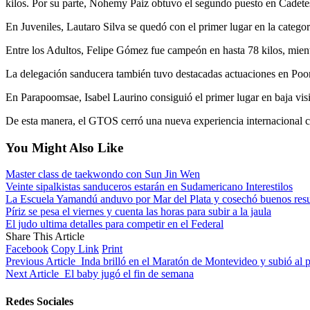
kilos. Por su parte, Nohemy Paiz obtuvo el segundo puesto en Cadetes
En Juveniles, Lautaro Silva se quedó con el primer lugar en la categorí
Entre los Adultos, Felipe Gómez fue campeón en hasta 78 kilos, mient
La delegación sanducera también tuvo destacadas actuaciones en Poom
En Parapoomsae, Isabel Laurino consiguió el primer lugar en baja vis
De esta manera, el GTOS cerró una nueva experiencia internacional co
You Might Also Like
Master class de taekwondo con Sun Jin Wen
Veinte sipalkistas sanduceros estarán en Sudamericano Interestilos
La Escuela Yamandú anduvo por Mar del Plata y cosechó buenos resu
Píriz se pesa el viernes y cuenta las horas para subir a la jaula
El judo ultima detalles para competir en el Federal
Share This Article
Facebook
Copy Link
Print
Previous Article
Inda brilló en el Maratón de Montevideo y subió al p
Next Article
El baby jugó el fin de semana
Redes Sociales