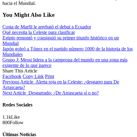
hacia el Mundial.
You Might Also Like
Costa de Marfil le arrebató el debut a Ecuador
Qué necesita la Celeste para clasificar
Egipto remontó y consiguió su primer triunfo histórico en un
Mundial
Japón goleó a Túnez en el partido número 1000 de la historia de los
Mundiales
Grupo J: Messi lidera a la campeona del mundo en una zona más
exigente de lo que parece
Share This Article
Facebook
Copy Link
Print
Previous Article
Alerta roja en la Celeste: ¿desgarro para De
Arrascaeta?
Next Article
Desgarrado: ¿De Arrascaeta sí o no?
Redes Sociales
1.1k
Like
800
Follow
Últimas Noticias