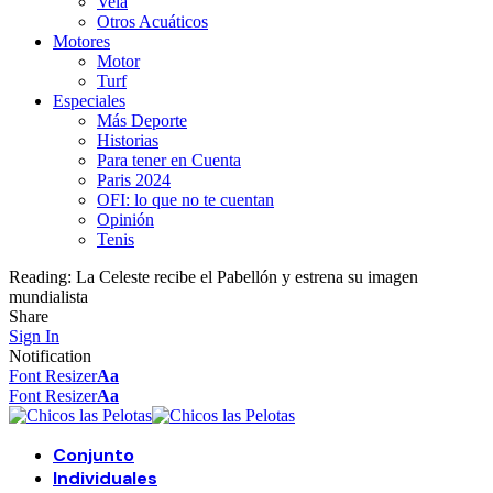
Vela
Otros Acuáticos
Motores
Motor
Turf
Especiales
Más Deporte
Historias
Para tener en Cuenta
Paris 2024
OFI: lo que no te cuentan
Opinión
Tenis
Reading:
La Celeste recibe el Pabellón y estrena su imagen
mundialista
Share
Sign In
Notification
Font Resizer
Aa
Font Resizer
Aa
Conjunto
Individuales