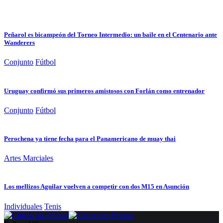
Peñarol es bicampeón del Torneo Intermedio: un baile en el Centenario ante
Wanderers
Conjunto
Fútbol
Uruguay confirmó sus primeros amistosos con Forlán como entrenador
Conjunto
Fútbol
Perochena ya tiene fecha para el Panamericano de muay thai
Artes Marciales
Los mellizos Aguilar vuelven a competir con dos M15 en Asunción
Individuales
Tenis