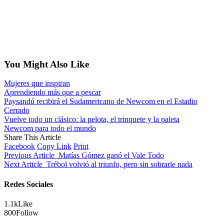
You Might Also Like
Mujeres que inspiran
Aprendiendo más que a pescar
Paysandú recibirá el Sudamericano de Newcom en el Estadio
Cerrado
Vuelve todo un clásico: la pelota, el trinquete y la paleta
Newcom para todo el mundo
Share This Article
Facebook
Copy Link
Print
Previous Article
Matías Gómez ganó el Vale Todo
Next Article
Trébol volvió al triunfo, pero sin sobrarle nada
Redes Sociales
1.1k
Like
800
Follow