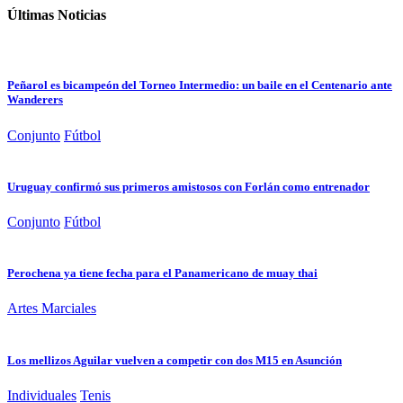
Últimas Noticias
Peñarol es bicampeón del Torneo Intermedio: un baile en el Centenario ante
Wanderers
Conjunto
Fútbol
Uruguay confirmó sus primeros amistosos con Forlán como entrenador
Conjunto
Fútbol
Perochena ya tiene fecha para el Panamericano de muay thai
Artes Marciales
Los mellizos Aguilar vuelven a competir con dos M15 en Asunción
Individuales
Tenis