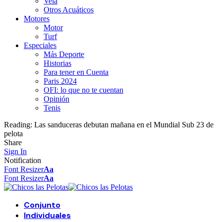
Vela
Otros Acuáticos
Motores
Motor
Turf
Especiales
Más Deporte
Historias
Para tener en Cuenta
Paris 2024
OFI: lo que no te cuentan
Opinión
Tenis
Reading:
Las sanduceras debutan mañana en el Mundial Sub 23 de
pelota
Share
Sign In
Notification
Font Resizer
Aa
Font Resizer
Aa
Conjunto
Individuales