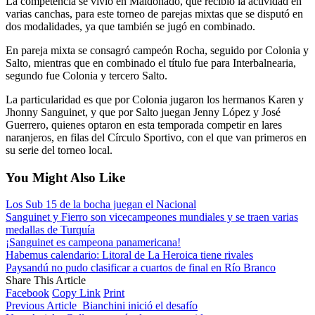
La competencia se vivió en Maldonado, que recibió la actividad en
varias canchas, para este torneo de parejas mixtas que se disputó en
dos modalidades, ya que también se jugó en combinado.
En pareja mixta se consagró campeón Rocha, seguido por Colonia y
Salto, mientras que en combinado el título fue para Interbalnearia,
segundo fue Colonia y tercero Salto.
La particularidad es que por Colonia jugaron los hermanos Karen y
Jhonny Sanguinet, y que por Salto juegan Jenny López y José
Guerrero, quienes optaron en esta temporada competir en lares
naranjeros, en filas del Círculo Sportivo, con el que van primeros en
su serie del torneo local.
You Might Also Like
Los Sub 15 de la bocha juegan el Nacional
Sanguinet y Fierro son vicecampeones mundiales y se traen varias
medallas de Turquía
¡Sanguinet es campeona panamericana!
Habemus calendario: Litoral de La Heroica tiene rivales
Paysandú no pudo clasificar a cuartos de final en Río Branco
Share This Article
Facebook
Copy Link
Print
Previous Article
Bianchini inició el desafío