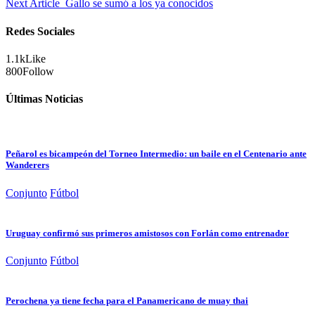
Next Article
Gallo se sumó a los ya conocidos
Redes Sociales
1.1k
Like
800
Follow
Últimas Noticias
Peñarol es bicampeón del Torneo Intermedio: un baile en el Centenario ante
Wanderers
Conjunto
Fútbol
Uruguay confirmó sus primeros amistosos con Forlán como entrenador
Conjunto
Fútbol
Perochena ya tiene fecha para el Panamericano de muay thai