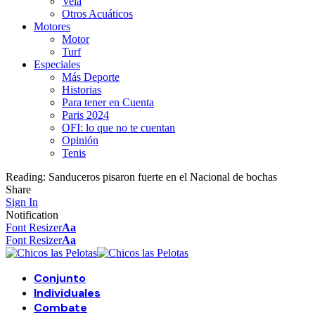
Vela
Otros Acuáticos
Motores
Motor
Turf
Especiales
Más Deporte
Historias
Para tener en Cuenta
Paris 2024
OFI: lo que no te cuentan
Opinión
Tenis
Reading:
Sanduceros pisaron fuerte en el Nacional de bochas
Share
Sign In
Notification
Font Resizer
Aa
Font Resizer
Aa
Conjunto
Individuales
Combate