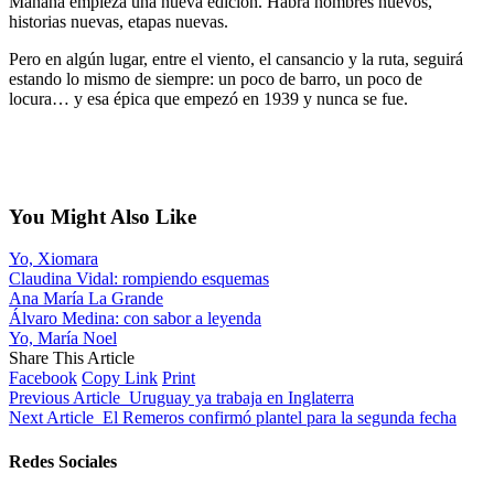
Mañana empieza una nueva edición. Habrá nombres nuevos,
historias nuevas, etapas nuevas.
Pero en algún lugar, entre el viento, el cansancio y la ruta, seguirá
estando lo mismo de siempre: un poco de barro, un poco de
locura… y esa épica que empezó en 1939 y nunca se fue.
You Might Also Like
Yo, Xiomara
Claudina Vidal: rompiendo esquemas
Ana María La Grande
Álvaro Medina: con sabor a leyenda
Yo, María Noel
Share This Article
Facebook
Copy Link
Print
Previous Article
Uruguay ya trabaja en Inglaterra
Next Article
El Remeros confirmó plantel para la segunda fecha
Redes Sociales