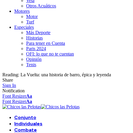
Vela
Otros Acuáticos
Motores
Motor
Turf
Especiales
Más Deporte
Historias
Para tener en Cuenta
Paris 2024
OFI: lo que no te cuentan
Opinión
Tenis
Reading:
La Vuelta: una historia de barro, épica y leyenda
Share
Sign In
Notification
Font Resizer
Aa
Font Resizer
Aa
Conjunto
Individuales
Combate