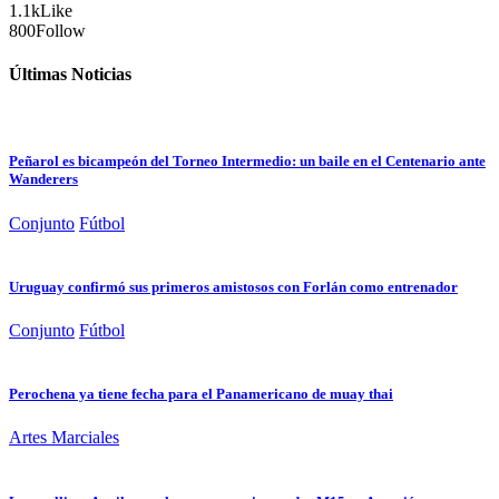
1.1k
Like
800
Follow
Últimas Noticias
Peñarol es bicampeón del Torneo Intermedio: un baile en el Centenario ante
Wanderers
Conjunto
Fútbol
Uruguay confirmó sus primeros amistosos con Forlán como entrenador
Conjunto
Fútbol
Perochena ya tiene fecha para el Panamericano de muay thai
Artes Marciales